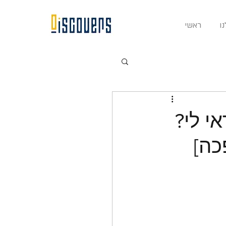
ו
ראשי
י לי?
כה]