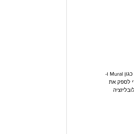
אפליקציות עבודה מרחוק כגון Zoom, Teams, אפליקציות סיעור מוחות ודמיון ויזואלי כגון Mural ו- 
י לספק את 
בליזציה 