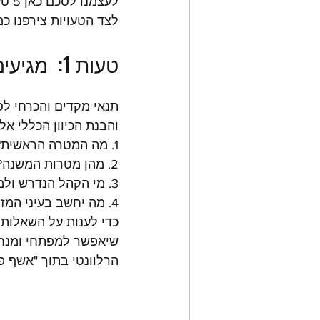
לעצמנו לסכם כאן 5 טעויות קריטיות שמנחי סדנאות בתחילת דרכם (ולא רק…) עושים. 
לצד הטעויות צירפנו כ
טעות 1:  מגיעים ליום הסדנה ללא מחקר והכנה מקדימה
תנאי מקדים והכרחי לס
והבנת הכיוון הכללי אל
1. מה המטרה הראשית?
2. מהן מטרות המשנה?
3. מי הקהל הנדרש ולמה לצפות מקהל זה?
4. מה יחשב בעיני המזמין להצלחה של הסדנה?
כדי לענות על השאלות 
שיאפשר למפתחי ומנחי
הרלוונטי בתוך "אשף פ