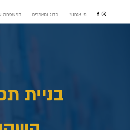
?מי אנחנו
בלוג ומאמרים
המשפחה של
בניית תכ
השקעה